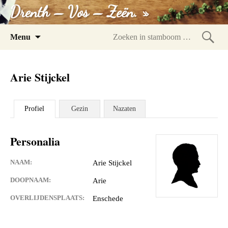
Drenth – Vos – Zeën. »
Spring
Menu
naar
Zoeke
inhoud
in
Arie Stijckel
stam
Profiel
Gezin
Nazaten
Personalia
NAAM:
Arie Stijckel
DOOPNAAM:
Arie
OVERLIJDENSPLAATS:
Enschede