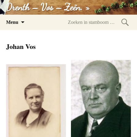
Drenth – Vos – Zeën. »
Spring
Menu
naar
Zoeke
inhoud
in
Johan Vos
stam