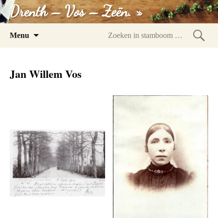
Drenth – Vos – Zeën. »
Spring
Menu
naar
Zoeke
inhoud
in
Jan Willem Vos
stam