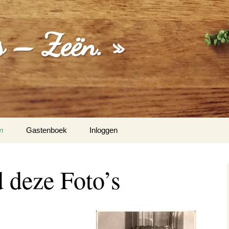
 – Zeën. »
m
Gastenboek
Inloggen
Hermanus Zeën
 deze Foto’s
ten Vos