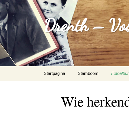
Drenth – Vos
Spring
Startpagina
Stamboom
Fotoalbu
naar
inhoud
August 
Wie herkend
De Wit
Documen