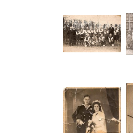
Documen
Familie J
Jacob Ze
Vander H
Wie herk
Zeën
Berend V
Jan Will
Johan Vo