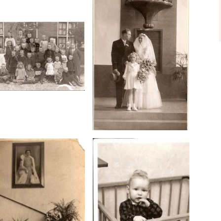
ten Zeen
an Drenth
ën
elm de Bie
end deze Foto’s
os
em Vos
s