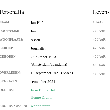
ten Zeen
Personalia
Levens
an Drenth
NAAM:
0 JAAR:
Jan Hof
ën
DOOPNAAM:
27 JAAR:
Jan
elm de Bie
WOONPLAATS:
40 JAAR:
Assen
BEROEP:
47 JAAR:
Journalist
end deze Foto’s
GEBOREN:
49 JAAR:
23 oktober 1928
(Amsterdam(zaandam))
68 JAAR:
OVERLEDEN:
16 september 2021 (Assen)
92 JAAR:
os
BEGRAVEN:
september 2021
em Vos
OUDERS:
Jisse Fobbe Hof
Henne Drenth
s
BROERS/ZUSSEN:
A**** ****