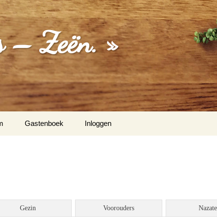
 – Zeën. »
m
Gastenboek
Inloggen
Hermanus Zeën
ten Vos
Gezin
Voorouders
Nazat