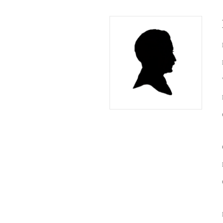
Documen
Familie J
Jacob Ze
Vander H
Wie herk
Zeën
Berend V
Jan Will
Johan Vo