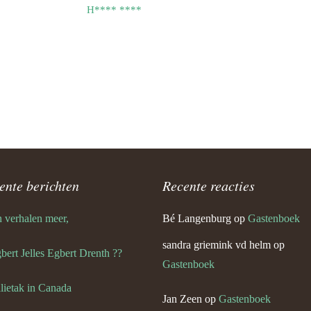
H**** ****
ente berichten
Recente reacties
 verhalen meer,
Bé Langenburg
op
Gastenboek
sandra griemink vd helm
op
gbert Jelles Egbert Drenth ??
Gastenboek
lietak in Canada
Jan Zeen
op
Gastenboek