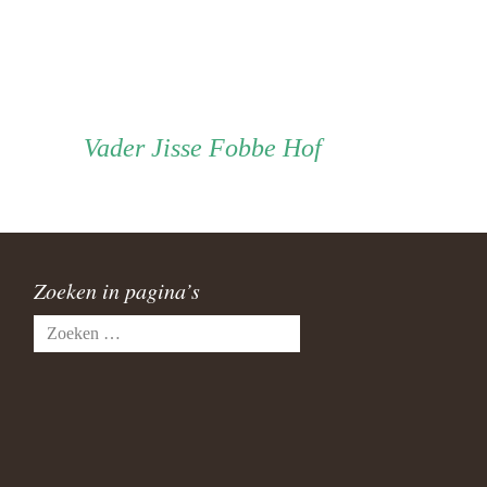
Vader
Vader
Jisse Fobbe Hof
Zoeken in pagina’s
Zoeken
naar: