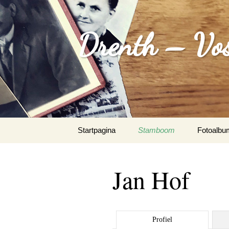
Drenth – Vos
Spring
Startpagina
Stamboom
Fotoalbu
naar
inhoud
August 
Jan Hof
De Wit
Documen
Profiel