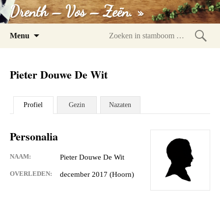
Drenth – Vos – Zeën. »
Spring
Menu
naar
Zoeke
inhoud
in
Pieter Douwe De Wit
stam
Profiel
Gezin
Nazaten
Personalia
NAAM:
Pieter Douwe De Wit
OVERLEDEN:
december 2017 (Hoorn)