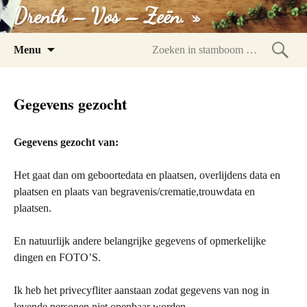
Drenth – Vos – Zeën. »
Spring
Menu
naar
Zoeke
inhoud
in
Gegevens gezocht
stam
Gegevens gezocht van:
Het gaat dan om geboortedata en plaatsen, overlijdens data en
plaatsen en plaats van begravenis/crematie,trouwdata en
plaatsen.
En natuurlijk andere belangrijke gegevens of opmerkelijke
dingen en FOTO’S.
Ik heb het privecyfliter aanstaan zodat gegevens van nog in
levende personen niet openbaar worden.