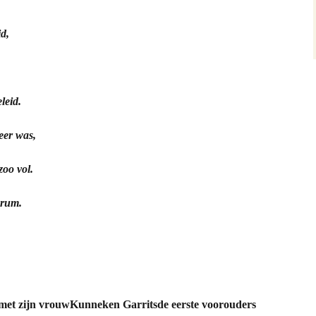
ten Zeen
d,
an Drenth
ën
leid.
elm de Bie
eer was,
end deze Foto’s
oo vol.
erum.
os
em Vos
s
smet zijn vrouwKunneken Garritsde eerste voorouders