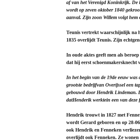
af van het Verenigd Koninkrijk. De k
wordt op zeven oktober 1840 gekroon
aanval. Zijn zoon Willem volgt hem 
Teunis vertrekt waarschijnlijk na 
1835 overlijdt Teunis. Zijn echtgen
In oude aktes geeft men als beroe
dat hij eerst schoenmakersknecht wa
In het begin van de 19de eeuw was 
grootste bedrijfvan Overijssel een t
gebouwd door Hendrik Lindeman. Dez
datHenderik werktein een van deze 
Hendrik trouwt in 1827 met Fenne
wordt Gerard geboren en op 28-06-1
ook Hendrik en Fenneken verliezen
overlijdt ook Fenneken. Ze wonen 