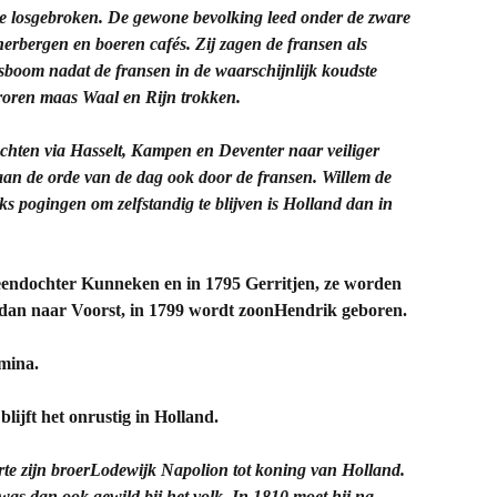
e losgebroken. De gewone bevolking leed onder de zware
herbergen en boeren cafés. Zij zagen de fransen als
dsboom nadat de fransen in de waarschijnlijk koudste
vroren maas Waal en Rijn trokken.
hten via Hasselt, Kampen en Deventer naar veiliger
an de orde van de dag ook door de fransen. Willem de
 pogingen om zelfstandig te blijven is Holland dan in
.
endochter Kunneken en in 1795 Gerritjen, ze worden
 dan naar Voorst, in 1799 wordt zoonHendrik geboren.
mina.
lijft het onrustig in Holland.
e zijn broerLodewijk Napolion tot koning van Holland.
was dan ook gewild bij het volk. In 1810 moet hij na