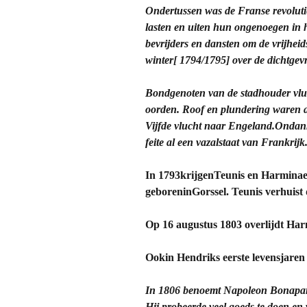
Ondertussen was de Franse revoluti
lasten en uiten hun
ongenoegen
in 
bevrijders en dansten om de vrijhei
winter[ 1794/1795] over de dichtge
Bondgenoten van de stadhouder vluc
oorden. Roof en plundering waren a
Vijfde vlucht naar Engeland.Ondanks
feite al een vazalstaat van Frankrijk
In 1793krijgenTeunis en Harminae
geboreninGorssel. Teunis verhuist
Op 16 augustus 1803 overlijdt Har
Ookin Hendriks eerste levensjaren b
In 1806 benoemt Napoleon Bonapart
Hij probeerde veel goeds te doen en 