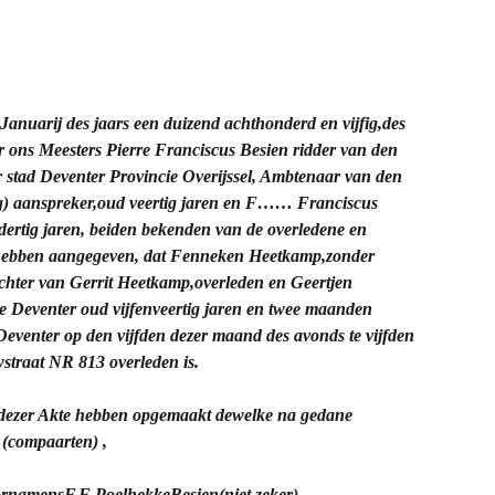
nuarij des jaars een duizend achthonderd en vijfig,des
 ons Meesters Pierre Franciscus Besien ridder van den
stad Deventer Provincie Overijssel, Ambtenaar van den
) aanspreker,oud veertig jaren en F…… Franciscus
rtig jaren, beiden bekenden van de overledene en
 hebben aangegeven, dat Fenneken Heetkamp,zonder
hter van Gerrit Heetkamp,overleden en Geertjen
 Deventer oud vijfenveertig jaren en twee maanden
eventer op den vijfden dezer maand des avonds te vijfden
straat NR 813 overleden is.
 dezer Akte hebben opgemaakt dewelke na gedane
 (compaarten) ,
ornamens
F.F PoelhekkeBesien(niet zeker)