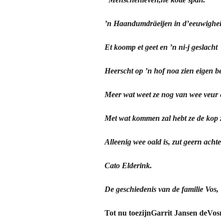
Documen
’n Haandumdräeijen in d’eeuwighei
Familie J
Et koomp et geet en ’n ni-j geslacht
Jacob Ze
Heerscht op ’n hof noa zien eigen be
Vander H
Meer wat weet ze nog van wee veur 
Wie herk
Met wat kommen zal hebt ze de kop z
Zeën
Alleenig wee oald is, zut geern acht
Berend V
Cato Elderink.
Jan Will
De geschiedenis van de familie Vos,
Johan Vo
Tot nu toezijnGarrit Jansen deVo