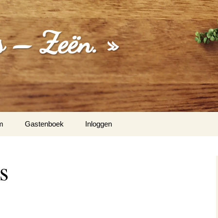
 – Zeën. »
m
Gastenboek
Inloggen
Hermanus Zeën
s
ten Vos