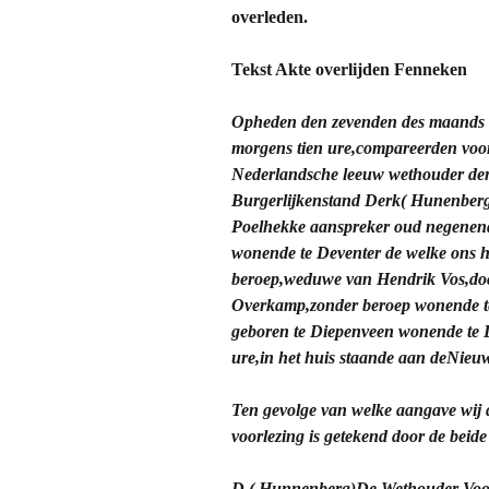
overleden.
Tekst Akte overlijden Fenneken
Opheden den zevenden des maands Ja
morgens tien ure,compareerden voor
Nederlandsche leeuw wethouder der 
Burgerlijkenstand Derk( Hunenberg
Poelhekke aanspreker oud negenende
wonende te Deventer de welke ons
beroep,weduwe van Hendrik Vos,doc
Overkamp,zonder beroep wonende te
geboren te Diepenveen wonende te D
ure,in het huis staande aan deNieuw
Ten gevolge van welke aangave wij
voorlezing is getekend door de beide
D.( Hunnenberg)De Wethouder Vo