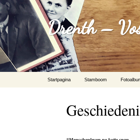
Drenth – Vos
Spring
Startpagina
Stamboom
Fotoalbu
naar
inhoud
August 
Geschiedeni
De Wit
Documen
“Menschenleven,ne kotte span.